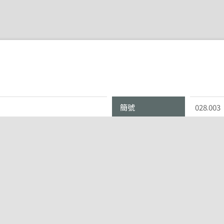
簡號
028.003
遺址
A8破城
時代/西曆
-206~22
形制