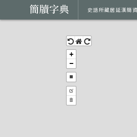
史語所藏居延漢簡