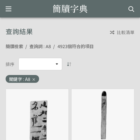
查詢結果
比較清單
簡牘檢索
查詢詞 : A8
4923個符合的項目
排序
關鍵字 : A8
×